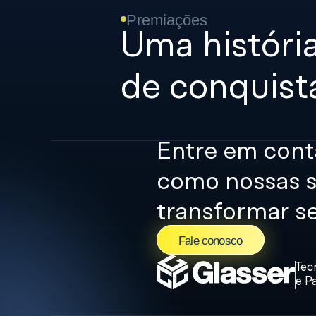
Premiações
Uma história
de conquist
Entre em cont
como nossas s
transformar se
 Fale conosco
Tec
e P