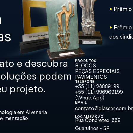
• 
  
• 
Prêmio 
as
dos sindi
ato e descubra 
PRODUTOS
BLOCOS 
PEÇAS ESPECIAIS
oluções podem 
PAVIMENTOS
TELEFONE
+55 (11) 24889199
u projeto.
+55 (11) 996909199  
(WhatsApp)
EMAIL
contato@glasser.com.br
nologia em Alvenaria
LOCALIZAÇÃO
avimentação
Rua Concretex, 669
Guarulhos - SP