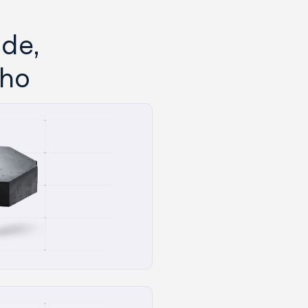
de, 
nho