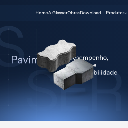
Home
A Glasser
Obras
Download
Produtos
Desempenho, 
Pavimentos
estética e 
sustentabilidade